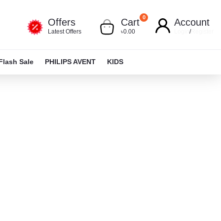
0
Offers
Cart
Account
Latest Offers
৳0.00
Login
/
Register
Flash Sale
PHILIPS AVENT
KIDS