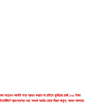
াকা সত্যেও আপনি পণ্য গ্রহন করতে না চাইলে কুরিয়ার চার্জ ১২০ টাকা
েইন/রিটার্ন গ্রহণযোগ্য নয়! অযথা অর্ডার থেকে বিরত থাকুন, কারন আপনার